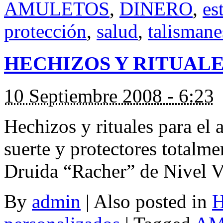
AMULETOS
,
DINERO
,
es
protección
,
salud
,
talismane
HECHIZOS Y RITUAL
10 Septiembre 2008 - 6:23
Hechizos y rituales para el a
suerte y protectores totalme
Druida “Racher” de Nivel V
By
admin
|
Also posted in
H