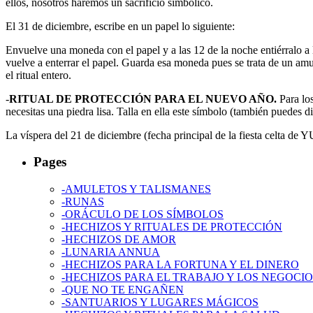
ellos, nosotros haremos un sacrificio simbólico.
El 31 de diciembre, escribe en un papel lo siguiente:
Envuelve una moneda con el papel y a las 12 de la noche entiérralo a l
vuelve a enterrar el papel. Guarda esa moneda pues se trata de un amu
el ritual entero.
-
RITUAL DE PROTECCIÓN PARA EL NUEVO AÑO.
Para lo
necesitas una piedra lisa. Talla en ella este símbolo (también puedes 
La víspera del 21 de diciembre (fecha principal de la fiesta celta de Y
Pages
-AMULETOS Y TALISMANES
-RUNAS
-ORÁCULO DE LOS SÍMBOLOS
-HECHIZOS Y RITUALES DE PROTECCIÓN
-HECHIZOS DE AMOR
-LUNARIA ANNUA
-HECHIZOS PARA LA FORTUNA Y EL DINERO
-HECHIZOS PARA EL TRABAJO Y LOS NEGOCIO
-QUE NO TE ENGAÑEN
-SANTUARIOS Y LUGARES MÁGICOS