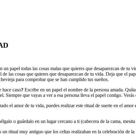
AD
n un papel todas las cosas malas que quieres que desaparezcan de tu vid
l de las cosas que quieres que desaparezcan de tu vida. Deja que el pap
ochevieja para comprobar que se han cumplido tus sueños.
e hace caso
?
Escribe en un papel el nombre de la persona amada. Quítal
el. Siempre que vayas a ver a esa persona lleva el papel contigo. Verá
rado el amor de tu vida, puedes realizar este ritual de suerte en el am
uélgalo o guárdalo en un lugar cercano a ti (cabecera de la cama, mesita 
 un ritual muy antiguo que los celtas realizaban en la celebración de l