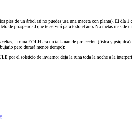
os pies de un árbol (si no puedes usa una maceta con planta). El día 1 
leto de prosperidad que te servirá para todo el año. No metas más de un
s celtas, la runa EOLH era un talismán de protección (física y psíquica).
dibujarlo pero durará menos tiempo):
ULE por el solsticio de invierno) deja la runa toda la noche a la interp
S