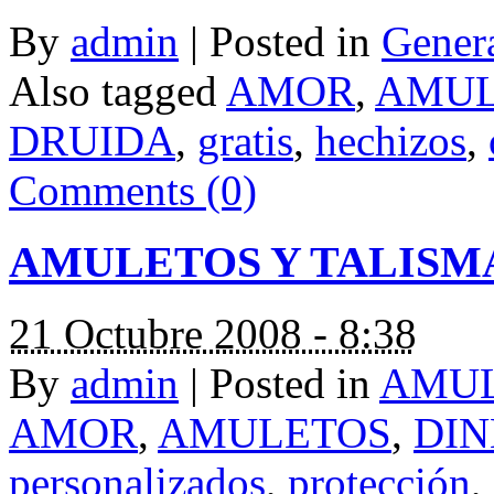
By
admin
|
Posted in
Gener
Also tagged
AMOR
,
AMUL
DRUIDA
,
gratis
,
hechizos
,
Comments (0)
AMULETOS Y TALISM
21 Octubre 2008 - 8:38
By
admin
|
Posted in
AMU
AMOR
,
AMULETOS
,
DI
personalizados
,
protección
,