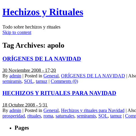
Hechizos y Rituales
Todo sobre hechizos y rituales
Skip to content
Tag Archives:
apolo
ORÍGENES DE LA NAVIDAD
30 Noviembre 2008 - 17:20
By
admin
|
Posted in
General
,
ORÍGENES DE LA NAVIDAD
|
Als
semiramis
,
SOL
,
tamuz
|
Comments (0)
HECHIZOS Y RITUALES PARA NAVIDAD
18 Octubre 2008 - 5:31
By
admin
|
Posted in
General
,
Hechizos y rituales para Navidad
|
Als
prosperidad
,
rituales
,
roma
,
saturnales
,
semiramis
,
SOL
,
tamuz
|
Comm
Pages