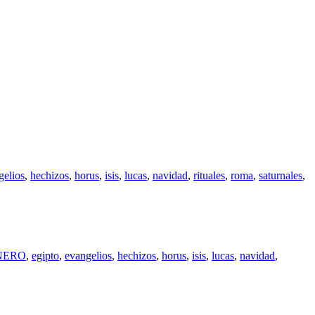
gelios
,
hechizos
,
horus
,
isis
,
lucas
,
navidad
,
rituales
,
roma
,
saturnales
,
NERO
,
egipto
,
evangelios
,
hechizos
,
horus
,
isis
,
lucas
,
navidad
,