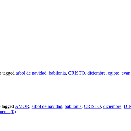
o tagged
arbol de navidad
,
babilonia
,
CRISTO
,
diciembre
,
egipto
,
evan
o tagged
AMOR
,
arbol de navidad
,
babilonia
,
CRISTO
,
diciembre
,
DI
ents (0)