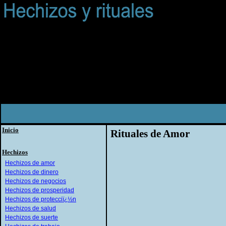
Inicio
Rituales de Amor
Hechizos
Hechizos de amor
Hechizos de dinero
Hechizos de negocios
Hechizos de prosperidad
Hechizos de protecciï¿½n
Hechizos de salud
Hechizos de suerte