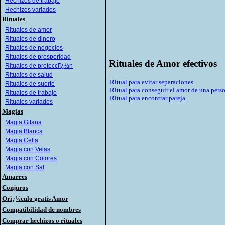
Hechizos de trabajo
Hechizos variados
Rituales
Rituales de amor
Rituales de dinero
Rituales de negocios
Rituales de prosperidad
Rituales de Amor efectivos
Rituales de protecciï¿½n
Rituales de salud
Ritual para evitar separaciones
Rituales de suerte
Ritual para conseguir el amor de una pers
Rituales de trabajo
Ritual para encontrar pareja
Rituales variados
Magias
Magia Gitana
Magia Blanca
Magia Celta
Magia con Velas
Magia con Colores
Magia con Sal
Amarres
Conjuros
Orï¿½culo gratis Amor
Compatibilidad de nombres
Comprar hechizos o rituales