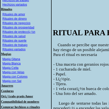
Hechizos de trabajo
Hechizos variados
Rituales
Rituales de amor
Rituales de dinero
Rituales de negocios
Rituales de prosperidad
RITUAL PARA
Rituales de protecciï¿½n
Rituales de salud
Rituales de suerte
Cuando se percibe que nuestra 
Rituales de trabajo
hay riesgo de un posible alejami
Rituales variados
Magias
Para el ritual es necesaria
Magia Gitana
Magia Blanca
- Una maceta con geranios rojos
Magia Celta
- 1 cucharada de miel.
Magia con Velas
- Papel.
Magia con Colores
- Lï¿½piz.
Magia con Sal
- Tijera.
Amarres
- 1 vela corazï¿½n hueca de colo
Conjuros
- Una foto del ser amado.
Orï¿½culo gratis Amor
Compatibilidad de nombres
Luego de sentarse todas las i
Comprar hechizos o rituales
procederï¿½ a encender las vela