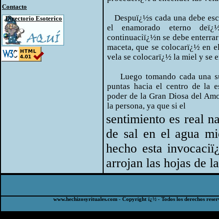
Contacto
Despuï¿½s cada una debe escrib
Directorio Esoterico
el enamorado eterno deï¿
continuaciï¿½n se debe enterrar 
maceta, que se colocarï¿½ en el 
vela se colocarï¿½ la miel y se
Luego tomando cada una su c
puntas hacia el centro de la es
poder de la Gran Diosa del Amor
la persona, ya que si el
sentimiento es real 
de sal en el agua mi
hecho esta invocaciï
arrojan las hojas de l
www.hechizosyrituales.com - Copyright ï¿½ - Todos los derechos reser