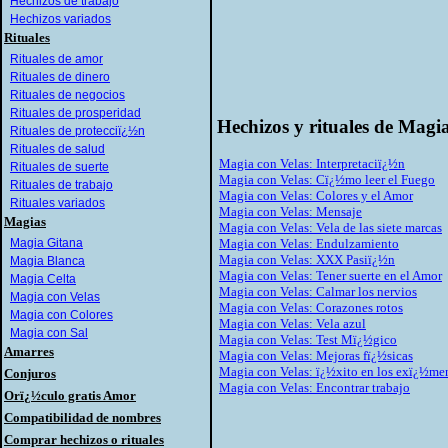
Hechizos de trabajo
Hechizos variados
Rituales
Rituales de amor
Rituales de dinero
Rituales de negocios
Rituales de prosperidad
Hechizos y rituales de Magi
Rituales de protecciï¿½n
Rituales de salud
Magia con Velas: Interpretaciï¿½n
Rituales de suerte
Magia con Velas: Cï¿½mo leer el Fuego
Rituales de trabajo
Magia con Velas: Colores y el Amor
Rituales variados
Magia con Velas: Mensaje
Magias
Magia con Velas: Vela de las siete marcas
Magia Gitana
Magia con Velas: Endulzamiento
Magia con Velas: XXX Pasiï¿½n
Magia Blanca
Magia con Velas: Tener suerte en el Amor
Magia Celta
Magia con Velas: Calmar los nervios
Magia con Velas
Magia con Velas: Corazones rotos
Magia con Colores
Magia con Velas: Vela azul
Magia con Sal
Magia con Velas: Test Mï¿½gico
Amarres
Magia con Velas: Mejoras fï¿½sicas
Magia con Velas: ï¿½xito en los exï¿½me
Conjuros
Magia con Velas: Encontrar trabajo
Orï¿½culo gratis Amor
Compatibilidad de nombres
Comprar hechizos o rituales