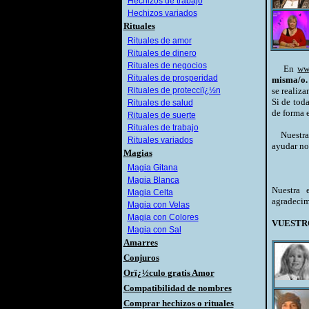
Hechizos de trabajo
Hechizos variados
Rituales
Rituales de amor
Rituales de dinero
Rituales de negocios
En
ww
Rituales de prosperidad
misma/o.
Rituales de protecciï¿½n
se realiz
Si de tod
Rituales de salud
de forma e
Rituales de suerte
Rituales de trabajo
Nuestra 
Rituales variados
ayudar no 
Magias
Magia Gitana
Magia Blanca
Nuestra 
Magia Celta
agradecim
Magia con Velas
Magia con Colores
VUESTR
Magia con Sal
Amarres
Conjuros
Orï¿½culo gratis Amor
Compatibilidad de nombres
Comprar hechizos o rituales