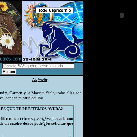
|
Aï¿½adir
ndra, Carmen y la Maestra Stela, todas ellas son
ica, conoce nuestro equipo
RES QUE TE PRESTEMOS AYUDA?
iferentes secciones y verï¿½s que
cada uno
 de un cuadro donde podrï¿½s solicitar que