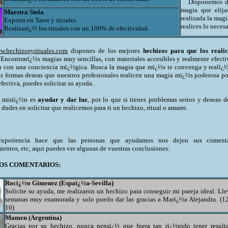
Disponemos de l
magia que elija
Maestra Stela
realizada la magi
Experta en Tarot y rituales
realices lo neces
Realizarï¿½ los rituales con un 100% de efectividad.
w.hechizosyrituales.com
dispones de los mejores
hechizos para que los realic
Encontrarï¿½s magias muy sencillas, con materiales accesibles y realmente efectiv
an con una conciencia mï¿½gica. Busca la magia que mï¿½s te convenga y realï¿½
as formas deseas que nuestros profesionales realicen una magia mï¿½s poderosa por
fectiva, puedes solicitar su ayuda.
misiï¿½n es
ayudar y dar luz
, por lo que si tienes problemas serios y deseas d
dudes en solicitar que realicemos para ti un hechizo, ritual o amarre.
experiencia hace que las personas que ayudamos nos dejen sus comenta
ientos, etc, aqui puedes ver algunas de vuestras conclusiones:
OS COMENTARIOS:
Rocï¿½o Gimenez (Espaï¿½a-Sevilla)
Solicite su ayuda, me realizaron un hechizo para conseguir mi pareja ideal. Ll
semanas muy enamorada y solo puedo dar las gracias a Marï¿½a Alejandra. (1
10)
Mamen (Argentina)
Gracias por su hechizo, nunca pensï¿½ que fuera tan rï¿½pido tener resulta