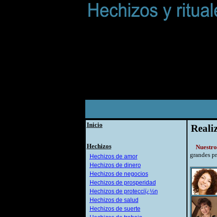
Inicio
Reali
Hechizos
Nuestro
grandes pr
Hechizos de amor
Hechizos de dinero
Hechizos de negocios
Hechizos de prosperidad
Hechizos de protecciï¿½n
Hechizos de salud
Hechizos de suerte