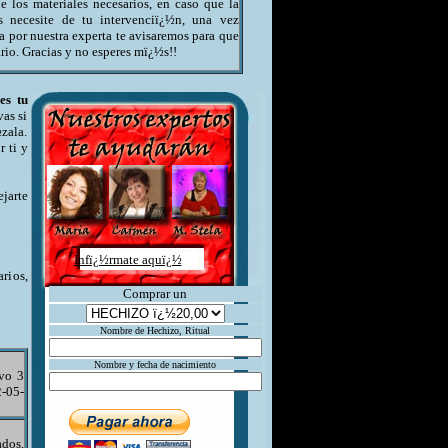
os materiales necesarios, en caso que la
s necesite de tu intervenciï¿½n, una vez
a por nuestra experta te avisaremos para que
ario. Gracias y no esperes mï¿½s!!
es tu
as si
zala.
 ti y
ejarte
Infï¿½rmate aquï¿½
rios,
Comprar un
Nombre de Hechizo, Ritual
Nombre y fecha de nacimiento
evo 3
2-05-
dos,