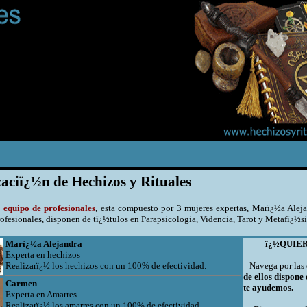
zaciï¿½n de Hechizos y Rituales
 equipo de profesionales
, esta compuesto por 3 mujeres expertas, Marï¿½a Aleja
ofesionales, disponen de tï¿½tulos en Parapsicologia, Videncia, Tarot y Metafï¿½s
Marï¿½a Alejandra
ï¿½QUIE
Experta en hechizos
Realizarï¿½ los hechizos con un 100% de efectividad.
Navega por las d
de ellos dispone
Carmen
te ayudemos.
Experta en Amarres
Realizarï¿½ los amarres con un 100% de efectividad.