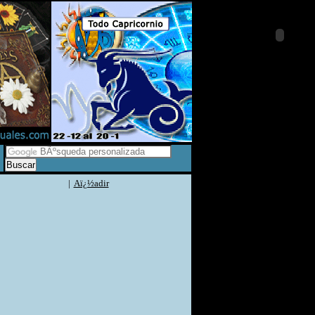
|
Aï¿½adir