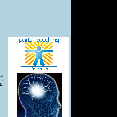
el
½s
la