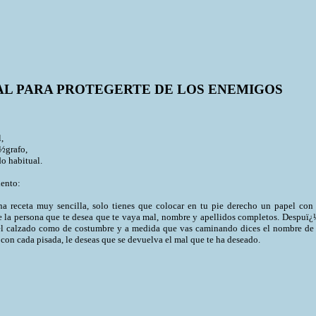
AL PARA PROTEGERTE DE LOS ENEMIGOS
:
,
¿½grafo,
do habitual.
ento:
na receta muy sencilla, solo tienes que colocar en tu pie derecho un papel con 
 la persona que te desea que te vaya mal, nombre y apellidos completos. Despuï¿
el calzado como de costumbre y a medida que vas caminando dices el nombre de 
con cada pisada, le deseas que se devuelva el mal que te ha deseado.