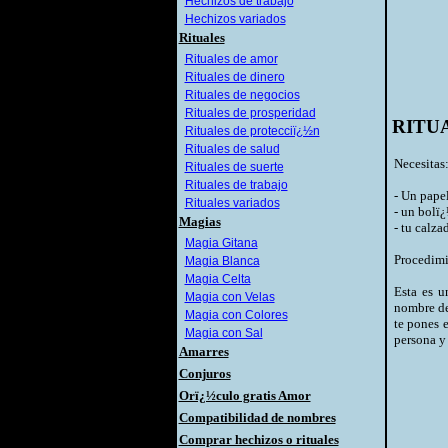
Hechizos de trabajo
Hechizos variados
Rituales
Rituales de amor
Rituales de dinero
Rituales de negocios
Rituales de prosperidad
RITU
Rituales de protecciï¿½n
Rituales de salud
Necesitas
Rituales de suerte
Rituales de trabajo
- Un papel
Rituales variados
- un bolï
Magias
- tu calza
Magia Gitana
Procedimi
Magia Blanca
Magia Celta
Esta es u
Magia con Velas
nombre de
Magia con Colores
te pones 
Magia con Sal
persona y 
Amarres
Conjuros
Orï¿½culo gratis Amor
Compatibilidad de nombres
Comprar hechizos o rituales