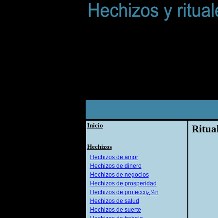
Inicio
Ritua
Hechizos
Hechizos de amor
Hechizos de dinero
Hechizos de negocios
Hechizos de prosperidad
Hechizos de protecciï¿½n
Hechizos de salud
Hechizos de suerte