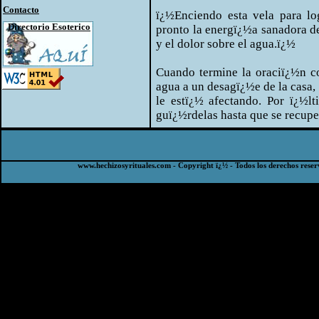
Contacto
ï¿½Enciendo esta vela para log
Directorio Esoterico
pronto la energï¿½a sanadora de
y el dolor sobre el agua.ï¿½
Cuando termine la oraciï¿½n co
agua a un desagï¿½e de la casa,
le estï¿½ afectando. Por ï¿½l
guï¿½rdelas hasta que se recupe
www.hechizosyrituales.com - Copyright ï¿½ - Todos los derechos reser