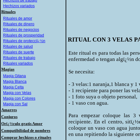
Hechizos de trabajo
Hechizos variados
Rituales
Rituales de amor
Rituales de dinero
Rituales de negocios
Rituales de prosperidad
RITUAL CON 3 VELAS P
Rituales de protecciï¿½n
Rituales de salud
Rituales de suerte
Este ritual es para todas las pe
Rituales de trabajo
enfermedad o tengan algï¿½n dol
Rituales variados
Magias
Se necesita:
Magia Gitana
Magia Blanca
- 3 velas:1 naranja,1 blanca y 1 
Magia Celta
- 1 recipiente para poner las vel
Magia con Velas
- 1 foto suya o objeto personal,
Magia con Colores
- 1 vaso con agua.
Magia con Sal
Amarres
Para empezar coloque las 3 v
Conjuros
recipiente. En el centro, sitï¿
Orï¿½culo gratis Amor
coloque un vaso con agua junto
Compatibilidad de nombres
en una repitiendo la siguiente o
Comprar hechizos o rituales