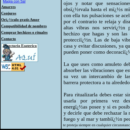
Magia con Sal
ojos y notar que sensacione
Amarres
obsï¿½rvala hasta el mï¿½s mï
Conjuros
con ella tus pulsaciones se acel
Orï¿½culo gratis Amor
por el contrario te relaja y d
Compatibilidad de nombres
altas vibras nos servirï¿½n p
Comprar hechizos o rituales
hechizo que hagas y son las
Contacto
protecciï¿½n. Las de baja vib
casa y evitar discusiones, ya q
Directorio Esoterico
pueden poner como decoraciï¿½
La que uses como amuleto debe
absorber las vibraciones que es
su vez un intercambio de la
barrera protectora a tu alreded
Para ritualizarla debes estar 
usarla por primera vez de
energï¿½as posee y si es posibl
y decirle que debe rechazar la m
fuego y al mar y tambiï¿½n ped
te proteja siempre en cualquier circunstan