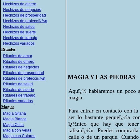
Hechizos de dinero
Hechizos de negocios
Hechizos de prosperidad
Hechizos de protecciï¿½n
Hechizos de salud
Hechizos de suerte
Hechizos de trabajo
Hechizos variados
Rituales
Rituales de amor
Rituales de dinero
Rituales de negocios
Rituales de prosperidad
MAGIA Y LAS PIEDRAS
Rituales de protecciï¿½n
Rituales de salud
Rituales de suerte
Aquï¿½ hablaremos un poco sob
Rituales de trabajo
magia.
Rituales variados
Magias
Para entrar en contacto con l
Magia Gitana
ser lo bastante pequeï¿½a c
Magia Blanca
ï¿½nico que hay que tener
Magia Celta
talismï¿½n. Puedes comprarla 
Magia con Velas
Magia con Colores
calle o de un parque. Cuando 