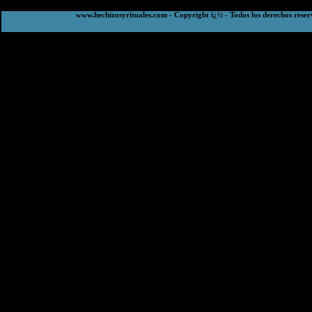
www.hechizosyrituales.com - Copyright ï¿½ - Todos los derechos reser