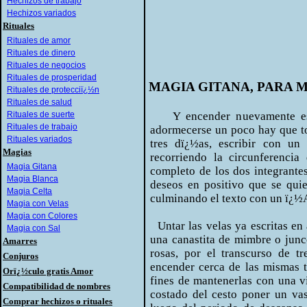
Hechizos de trabajo
Hechizos variados
Rituales
Rituales de amor
Rituales de dinero
Rituales de negocios
Rituales de prosperidad
MAGIA GITANA, PARA 
Rituales de protecciï¿½n
Rituales de salud
Rituales de suerte
Y encender nuevamente esa
Rituales de trabajo
adormecerse un poco hay que to
Rituales variados
tres dï¿½as, escribir con un 
Magias
recorriendo la circunferencia
Magia Gitana
completo de los dos integrante
Magia Blanca
deseos en positivo que se quie
Magia Celta
culminando el texto con un ï¿½
Magia con Velas
Magia con Colores
Untar las velas ya escritas en 
Magia con Sal
una canastita de mimbre o junc
Amarres
rosas, por el transcurso de t
Conjuros
encender cerca de las mismas t
Orï¿½culo gratis Amor
fines de mantenerlas con una v
Compatibilidad de nombres
costado del cesto poner un va
Comprar hechizos o rituales