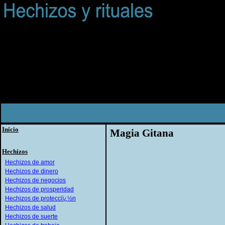
Inicio
Magia Gitana
Hechizos
Hechizos de amor
Hechizos de dinero
Hechizos de negocios
Hechizos de prosperidad
Hechizos de protecciï¿½n
Hechizos de salud
Hechizos de suerte