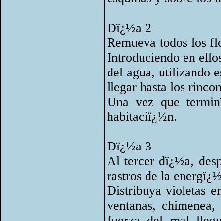
Dï¿½a 2
Remueva todos los flo
Introduciendo en ellos
del agua, utilizando e
llegar hasta los rinc
Una vez que termin
habitaciï¿½n.
Dï¿½a 3
Al tercer dï¿½a, des
rastros de la energï¿
Distribuya violetas e
ventanas, chimenea, 
fuerza del mal lleg