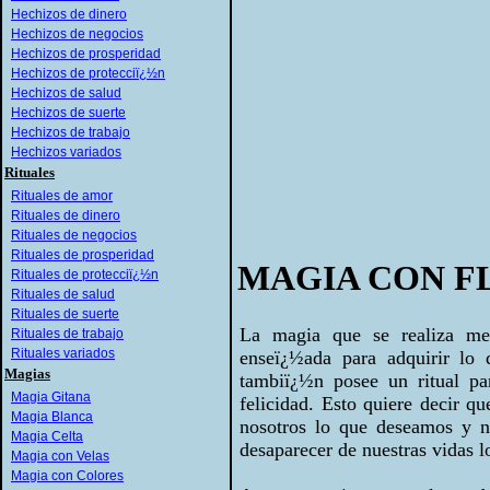
Hechizos de dinero
Hechizos de negocios
Hechizos de prosperidad
Hechizos de protecciï¿½n
Hechizos de salud
Hechizos de suerte
Hechizos de trabajo
Hechizos variados
Rituales
Rituales de amor
Rituales de dinero
Rituales de negocios
Rituales de prosperidad
MAGIA CON F
Rituales de protecciï¿½n
Rituales de salud
Rituales de suerte
La magia que se realiza med
Rituales de trabajo
Rituales variados
enseï¿½ada para adquirir lo 
Magias
tambiï¿½n posee un ritual pa
Magia Gitana
felicidad. Esto quiere decir q
Magia Blanca
nosotros lo que deseamos y n
Magia Celta
desaparecer de nuestras vidas l
Magia con Velas
Magia con Colores