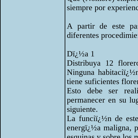
siempre por experienc
A partir de este pa
diferentes procedimie
Dï¿½a 1
Distribuya 12 florer
Ninguna habitaciï¿½n
tiene suficientes flore
Esto debe ser rea
permanecer en su lug
siguiente.
La funciï¿½n de este
energï¿½a maligna, po
esquinas y sobre los 