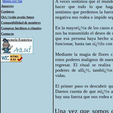
A veces sentimos que el mundo
Magia con Sal
Amarres
hacer que todo lo que hag
sentimos que perdemos la fuerz
Conjuros
negativa nos rodea e impide seg
Orï¿½culo gratis Amor
Compatibilidad de nombres
En la mayorï¿½a de los casos 
Comprar hechizos o rituales
nos ha transmitido el deseo de 
Contacto
que esa persona haya hecho u
Directorio Esoterico
funcionar, basta tan sï¿½lo con
Mediante la magia de flores c
estos poderes malignos de nues
regresar. El ritual se realiz
poderes de allï¿½, tambiï¿½n
vidas.
El primer paso es descubrir qu
Darnos cuenta de que mï¿½s al
hay una fuerza que nos rodea e
Una vez que somos co