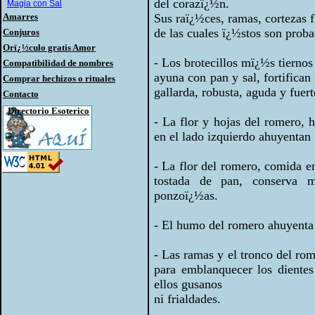
del corazï¿½n.
Magia con Sal
Amarres
Sus raï¿½ces, ramas, cortezas fl
de las cuales ï¿½stos son prob
Conjuros
Orï¿½culo gratis Amor
- Los brotecillos mï¿½s tierno
Compatibilidad de nombres
ayuna con pan y sal, fortifican 
Comprar hechizos o rituales
gallarda, robusta, aguda y fuert
Contacto
Directorio Esoterico
- La flor y hojas del romero, 
en el lado izquierdo ahuyentan 
- La flor del romero, comida e
tostada de pan, conserva 
ponzoï¿½as.
- El humo del romero ahuyenta 
- Las ramas y el tronco del r
para emblanquecer los dientes
ellos gusanos
ni frialdades.