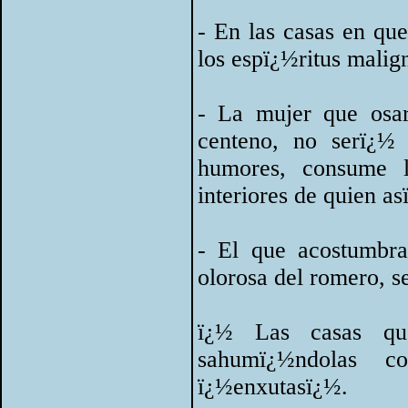
- En las casas en qu
los espï¿½ritus malig
- La mujer que osa
centeno, no serï¿½
humores, consume 
interiores de quien as
- El que acostumbra
olorosa del romero, s
ï¿½ Las casas qu
sahumï¿½ndolas 
ï¿½enxutasï¿½.