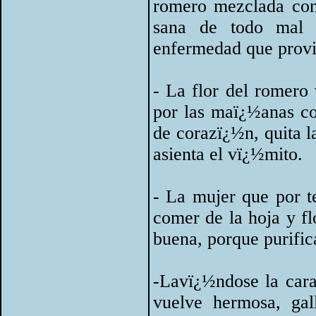
romero mezclada con
sana de todo mal 
enfermedad que provie
- La flor del romero
por las maï¿½anas co
de corazï¿½n, quita l
asienta el vï¿½mito.
- La mujer que por t
comer de la hoja y f
buena, porque purifica
-Lavï¿½ndose la cara
vuelve hermosa, gall