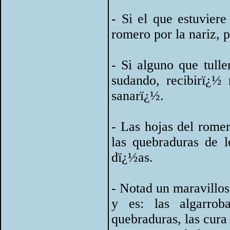
- Si el que estuvier
romero por la nariz, 
- Si alguno que tulle
sudando, recibirï¿½
sanarï¿½.
- Las hojas del rome
las quebraduras de l
dï¿½as.
- Notad un maravillo
y es: las algarro
quebraduras, las cura