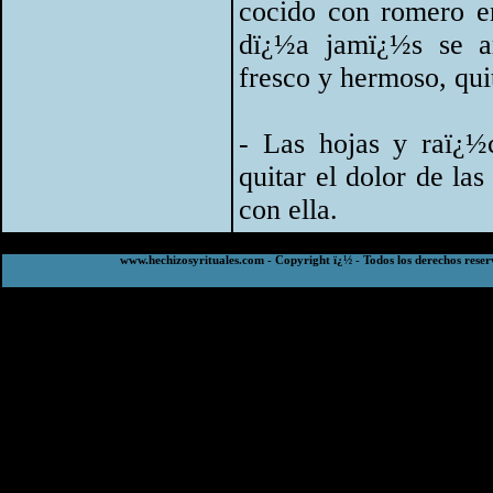
cocido con romero e
dï¿½a jamï¿½s se ar
fresco y hermoso, qui
- Las hojas y raï¿½
quitar el dolor de la
con ella.
www.hechizosyrituales.com - Copyright ï¿½ - Todos los derechos reser