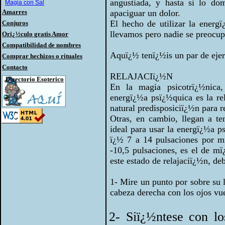
angustiada, y hasta si lo do
Magia con Sal
Amarres
apaciguar un dolor.
El hecho de utilizar la energ
Conjuros
llevamos pero nadie se preocupa
Orï¿½culo gratis Amor
Compatibilidad de nombres
Aquï¿½ tenï¿½is un par de ejerc
Comprar hechizos o rituales
Contacto
RELAJACIï¿½N
Directorio Esoterico
En la magia psicotrï¿½nica,
energï¿½a psï¿½quica es la re
natural predisposiciï¿½n para re
Otras, en cambio, llegan a te
ideal para usar la energï¿½a ps
ï¿½ 7 a 14 pulsaciones por mi
-10,5 pulsaciones, es el de mï
este estado de relajaciï¿½n, de
1- Mire un punto por sobre su
cabeza derecha con los ojos vue
2- Siï¿½ntese con lo