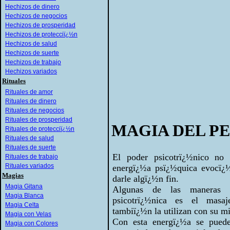
Hechizos de dinero
Hechizos de negocios
Hechizos de prosperidad
Hechizos de protecciï¿½n
Hechizos de salud
Hechizos de suerte
Hechizos de trabajo
Hechizos variados
Rituales
Rituales de amor
Rituales de dinero
Rituales de negocios
Rituales de prosperidad
MAGIA DEL P
Rituales de protecciï¿½n
Rituales de salud
Rituales de suerte
El poder psicotrï¿½nico no
Rituales de trabajo
Rituales variados
energï¿½a psï¿½quica evocï¿½
Magias
darle algï¿½n fin.
Magia Gitana
Algunas de las maneras c
Magia Blanca
psicotrï¿½nica es el masaj
Magia Celta
tambiï¿½n la utilizan con su m
Magia con Velas
Con esta energï¿½a se puede
Magia con Colores