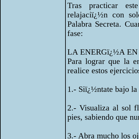
Tras practicar est
relajaciï¿½n con so
Palabra Secreta. Cua
fase:
LA ENERGï¿½A EN
Para lograr que la e
realice estos ejercicio
1.- Siï¿½ntate bajo la 
2.- Visualiza al sol 
pies, sabiendo que nu
3.- Abra mucho los o