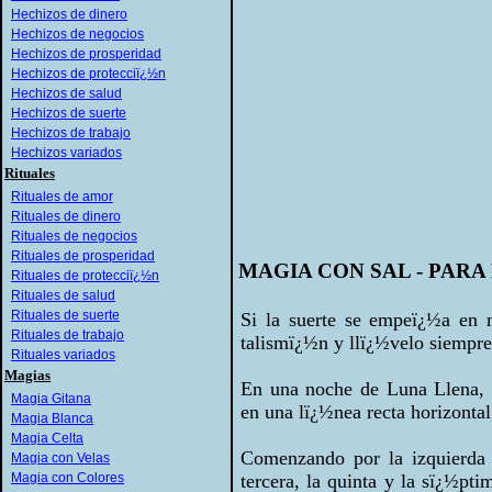
Hechizos de dinero
Hechizos de negocios
Hechizos de prosperidad
Hechizos de protecciï¿½n
Hechizos de salud
Hechizos de suerte
Hechizos de trabajo
Hechizos variados
Rituales
Rituales de amor
Rituales de dinero
Rituales de negocios
Rituales de prosperidad
MAGIA CON SAL - PARA
Rituales de protecciï¿½n
Rituales de salud
Rituales de suerte
Si la suerte se empeï¿½a en n
Rituales de trabajo
talismï¿½n y llï¿½velo siempre
Rituales variados
Magias
En una noche de Luna Llena, c
Magia Gitana
en una lï¿½nea recta horizontal
Magia Blanca
Magia Celta
Comenzando por la izquierda 
Magia con Velas
Magia con Colores
tercera, la quinta y la sï¿½pt