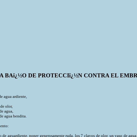
A BAï¿½O DE PROTECCIï¿½N CONTRA EL EMB
:
 de agua ardiente,
 de olor,
de agua,
de agua bendita.
ento:
ro de aguardiente, poner generosamente ruda, los 7 clavos de olor, un vaso de agua