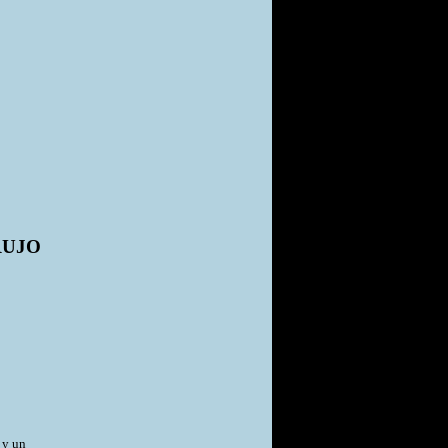
RUJO
 y un