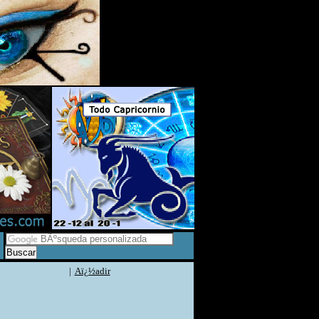
|
Aï¿½adir