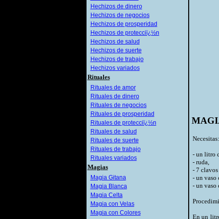
Hechizos de dinero
Hechizos de negocios
Hechizos de prosperidad
Hechizos de protecciï¿½n
Hechizos de salud
Hechizos de suerte
Hechizos de trabajo
Hechizos variados
Rituales
Rituales de amor
Rituales de dinero
Rituales de negocios
Rituales de prosperidad
MAGI
Rituales de protecciï¿½n
Rituales de salud
Necesitas
Rituales de suerte
Rituales de trabajo
- un litro
Rituales variados
- ruda,
Magias
- 7 clavos
Magia Gitana
- un vaso 
- un vaso 
Magia Blanca
Magia Celta
Procedimi
Magia con Velas
Magia con Colores
En un lit