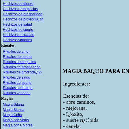
Hechizos de dinero
Hechizos de negocios
Hechizos de prosperidad
Hechizos de protecciï¿½n
Hechizos de salud
Hechizos de suerte
Hechizos de trabajo
Hechizos variados
Rituales
Rituales de amor
Rituales de dinero
Rituales de negocios
Rituales de prosperidad
MAGIA BAï¿½O PARA 
Rituales de protecciï¿½n
Rituales de salud
Rituales de suerte
Ingredientes:
Rituales de trabajo
Rituales variados
Esencias de:
Magias
- abre caminos,
Magia Gitana
- mejorana,
Magia Blanca
- ï¿½xito,
Magia Celta
- suerte rï¿½pida
Magia con Velas
Magia con Colores
- canela,