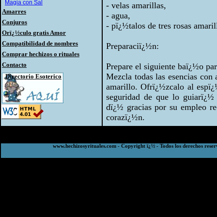
Magia con Sal
- velas amarillas,
Amarres
- agua,
Conjuros
- pï¿½talos de tres rosas amaril
Orï¿½culo gratis Amor
Compatibilidad de nombres
Preparaciï¿½n:
Comprar hechizos o rituales
Contacto
Prepare el siguiente baï¿½o par
Mezcla todas las esencias con 
Directorio Esoterico
amarillo. Ofrï¿½zcalo al espï
seguridad de que lo guiarï¿½
dï¿½ gracias por su empleo re
corazï¿½n.
www.hechizosyrituales.com - Copyright ï¿½ - Todos los derechos reser