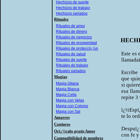
Hechizos de suerte
Hechizos de trabajo
Hechizos variados
Rituales
Rituales de amor
Rituales de dinero
Rituales de negocios
HECH
Rituales de prosperidad
Rituales de protecciï¿½n
Este es 
Rituales de salud
llamada
Rituales de suerte
Rituales de trabajo
Rituales variados
Escribe
Magias
que quie
Magia Gitana
si quier
Magia Blanca
esa llam
Magia Celta
repite 3
Magia con Velas
Magia con Colores
ï¿½Espï
Magia con Sal
te lo or
Amarres
Conjuros
Despuï¿½
Orï¿½culo gratis Amor
con fe y
Compatibilidad de nombres