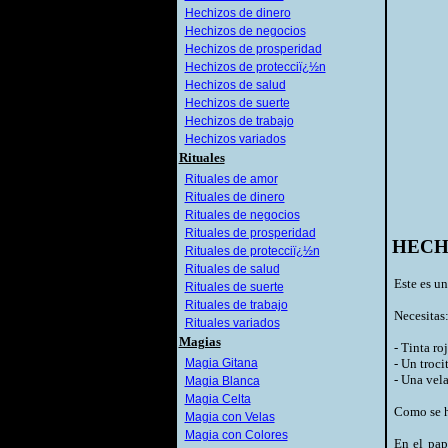
Hechizos de dinero
Hechizos de negocios
Hechizos de prosperidad
Hechizos de protecciï¿½n
Hechizos de salud
Hechizos de suerte
Hechizos de trabajo
Hechizos variados
Rituales
Rituales de amor
Rituales de dinero
Rituales de negocios
Rituales de prosperidad
HECH
Rituales de protecciï¿½n
Rituales de salud
Este es un
Rituales de suerte
Rituales de trabajo
Necesitas
Rituales variados
Magias
- Tinta ro
Magia Gitana
- Un troci
- Una vela
Magia Blanca
Magia Celta
Como se h
Magia con Velas
Magia con Colores
En el pap