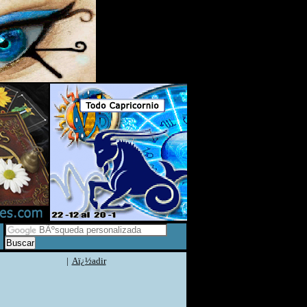
|
Aï¿½adir