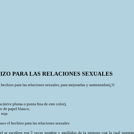
IZO PARA LAS RELACIONES SEXUALES
 hechizo para las relaciones sexuales, para mejorarlas y aumentarlasï¿½
:
ja (sirve pluma o punta fina de este color),
to de papel blanco,
 roja.
ace el hechizo para las relaciones sexuales:
el se escriben por 3 veces nombre y apellidos de la persona con la cual querem