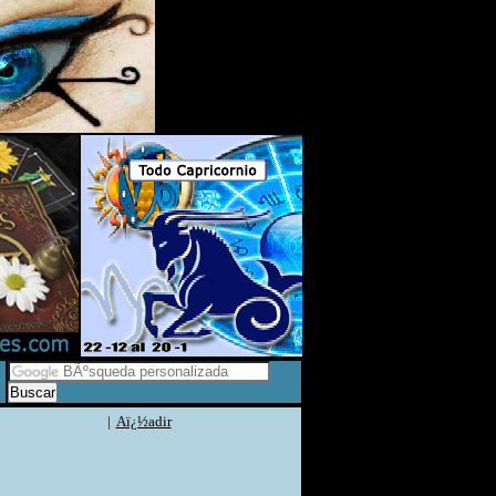
|
Aï¿½adir