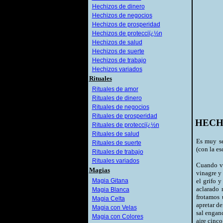
Hechizos de dinero
Hechizos de negocios
Hechizos de prosperidad
Hechizos de protecciï¿½n
Hechizos de salud
Hechizos de suerte
Hechizos de trabajo
Hechizos variados
Rituales
Rituales de amor
Rituales de dinero
Rituales de negocios
Rituales de prosperidad
HECH
Rituales de protecciï¿½n
Rituales de salud
Es muy se
Rituales de suerte
(con la es
Rituales de trabajo
Rituales variados
Cuando va
Magias
vinagre y
Magia Gitana
el grifo 
aclarado 
Magia Blanca
frotamos 
Magia Celta
apretar d
Magia con Velas
sal engan
Magia con Colores
aire cinc