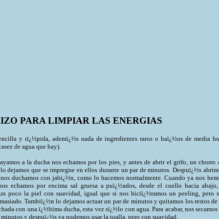
IZO PARA LIMPIAR LAS ENERGIAS
ncilla y rï¿½pida, ademï¿½s nada de ingredientes raros o baï¿½os de media ho
casez de agua que hay).
yamos a la ducha nos echamos por los pies, y antes de abrir el grifo, un chorro 
 lo dejamos que se impregne en ellos durante un par de minutos. Despuï¿½s abrim
y nos duchamos con jabï¿½n, como lo hacemos normalmente. Cuando ya nos hem
nos echamos por encima sal gruesa a puï¿½ados, desde el cuello hacia abajo,
un poco la piel con suavidad, igual que si nos hiciï¿½ramos un peeling, pero s
emasiado. Tambiï¿½n lo dejamos actuar un par de minutos y quitamos los restos de 
chada con una ï¿½ltima ducha, esta vez sï¿½lo con agua. Para acabar, nos secamos 
o minutos y despuï¿½s ya podemos usar la toalla, pero con suavidad.