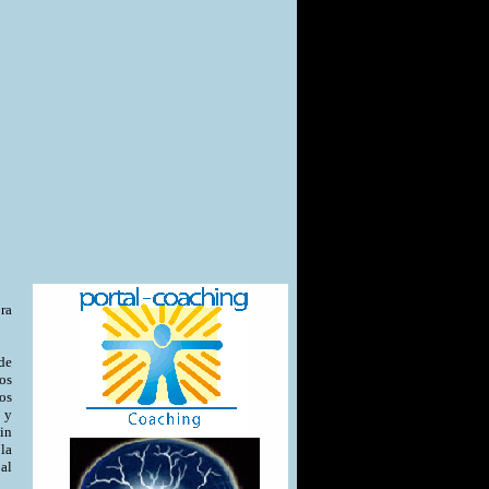
ra
de
os
os
 y
in
la
al