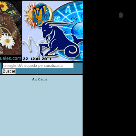
|
Aï¿½adir