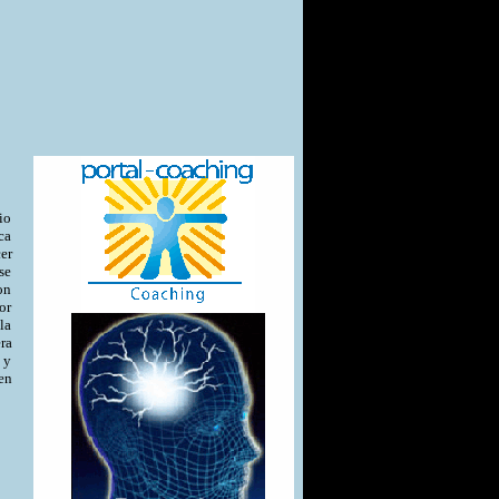
io
nca
er
se
on
or
la
era
 y
en