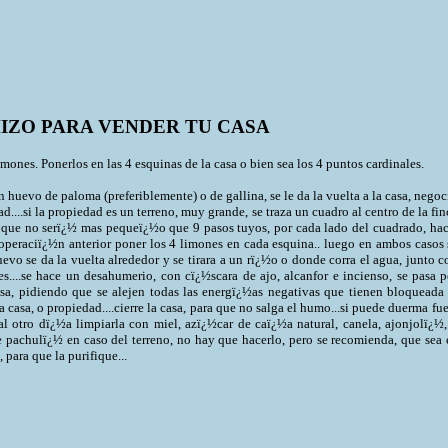
IZO PARA VENDER TU CASA
mones. Ponerlos en las 4 esquinas de la casa o bien sea los 4 puntos cardinales.
 huevo de paloma (preferiblemente) o de gallina, se le da la vuelta a la casa, negoc
d....si la propiedad es un terreno, muy grande, se traza un cuadro al centro de la fi
, que no serï¿½ mas pequeï¿½o que 9 pasos tuyos, por cada lado del cuadrado, hac
operaciï¿½n anterior poner los 4 limones en cada esquina.. luego en ambos casos 
evo se da la vuelta alrededor y se tirara a un rï¿½o o donde corra el agua, junto c
es....se hace un desahumerio, con cï¿½scara de ajo, alcanfor e incienso, se pasa p
asa, pidiendo que se alejen todas las energï¿½as negativas que tienen bloqueada 
a casa, o propiedad....cierre la casa, para que no salga el humo...si puede duerma fu
..al otro dï¿½a limpiarla con miel, azï¿½car de caï¿½a natural, canela, ajonjolï¿½,
e pachulï¿½ en caso del terreno, no hay que hacerlo, pero se recomienda, que sea 
, para que la purifique...