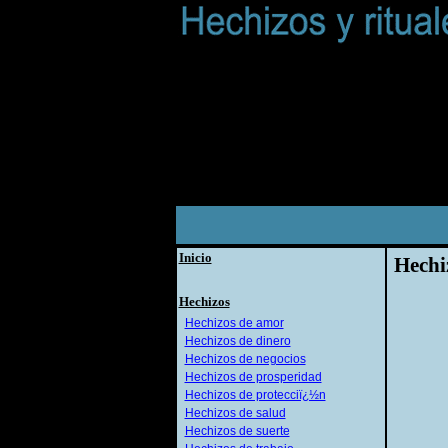
Inicio
Hechi
Hechizos
Hechizos de amor
Hechizos de dinero
Hechizos de negocios
Hechizos de prosperidad
Hechizos de protecciï¿½n
Hechizos de salud
Hechizos de suerte