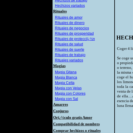
Hechizos de trabajo
Hechizos variados
Rituales
Rituales de amor
Rituales de dinero
Rituales de negocios
Rituales de prosperidad
HECH
Rituales de protecciï¿½n
Rituales de salud
Coger 4 li
Rituales de suerte
Rituales de trabajo
Se coge un
Rituales variados
o propieda
Magias
o terreno
Magia Gitana
la misma 
coge el hu
Magia Blanca
los limon
Magia Celta
toda la c
Magia con Velas
venta de l
Magia con Colores
de ella...
Magia con Sal
esencia d
Amarres
luna llena
Conjuros
Orï¿½culo gratis Amor
Compatibilidad de nombres
Comprar hechizos o rituales