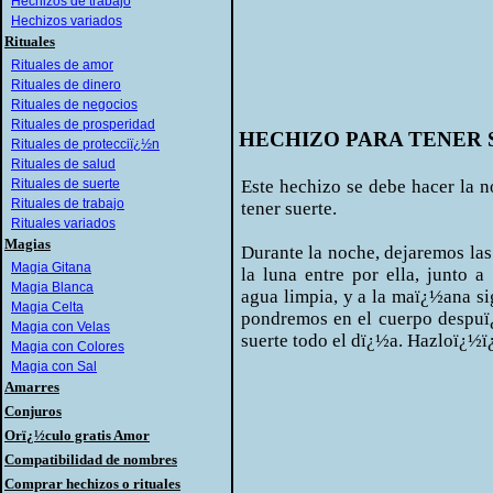
Hechizos de trabajo
Hechizos variados
Rituales
Rituales de amor
Rituales de dinero
Rituales de negocios
Rituales de prosperidad
HECHIZO PARA TENER S
Rituales de protecciï¿½n
Rituales de salud
Rituales de suerte
Este hechizo se debe hacer la 
Rituales de trabajo
tener suerte.
Rituales variados
Magias
Durante la noche, dejaremos las
Magia Gitana
la luna entre por ella, junto
Magia Blanca
agua limpia, y a la maï¿½ana sig
Magia Celta
pondremos en el cuerpo despuï¿
Magia con Velas
suerte todo el dï¿½a. Hazloï¿
Magia con Colores
Magia con Sal
Amarres
Conjuros
Orï¿½culo gratis Amor
Compatibilidad de nombres
Comprar hechizos o rituales