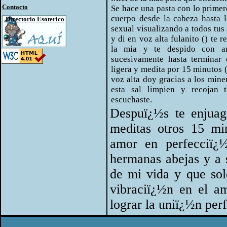
Contacto
Se hace una pasta con lo primer
cuerpo desde la cabeza hasta l
Directorio Esoterico
sexual visualizando a todos tu
y di en voz alta fulanito () te
la mia y te despido con am
sucesivamente hasta terminar
ligera y medita por 15 minutos (c
voz alta doy gracias a los miner
esta sal limpien y recojan 
escuchaste.
Despuï¿½s te enjuag
meditas otros 15 mi
amor en perfecciï¿
hermanas abejas y a 
de mi vida y que sol
vibraciï¿½n en el am
lograr la uniï¿½n perf