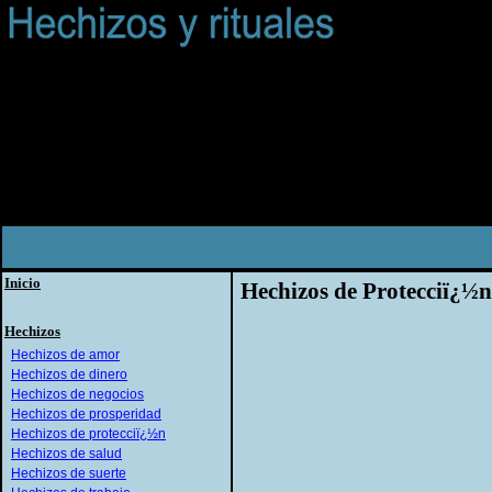
Inicio
Hechizos de Protecciï¿½n
Hechizos
Hechizos de amor
Hechizos de dinero
Hechizos de negocios
Hechizos de prosperidad
Hechizos de protecciï¿½n
Hechizos de salud
Hechizos de suerte