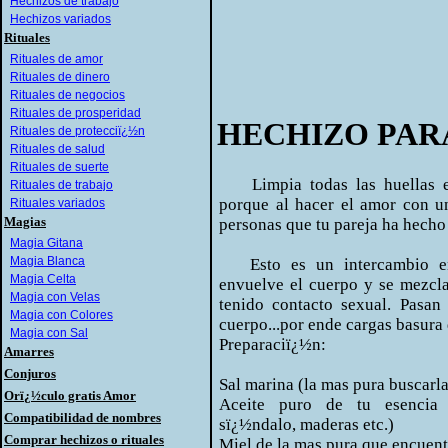
Hechizos de trabajo
Hechizos variados
Rituales
Rituales de amor
Rituales de dinero
Rituales de negocios
Rituales de prosperidad
HECHIZO PAR
Rituales de protecciï¿½n
Rituales de salud
Rituales de suerte
Limpia todas las huellas ene
Rituales de trabajo
porque al hacer el amor con u
Rituales variados
Magias
personas que tu pareja ha hecho
Magia Gitana
Magia Blanca
Esto es un intercambio ene
Magia Celta
envuelve el cuerpo y se mezcla
Magia con Velas
tenido contacto sexual. Pasan
Magia con Colores
cuerpo...por ende cargas basura
Magia con Sal
Preparaciï¿½n:
Amarres
Conjuros
Sal marina (la mas pura buscarla
Orï¿½culo gratis Amor
Aceite puro de tu esencia f
Compatibilidad de nombres
sï¿½ndalo, maderas etc.)
Comprar hechizos o rituales
Miel de la mas pura que encuent