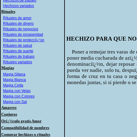
Hechizos de trabajo
Hechizos variados
Rituales
Rituales de amor
Rituales de dinero
Rituales de negocios
Rituales de prosperidad
HECHIZO PARA QUE NO
Rituales de protecciï¿½n
Rituales de salud
Rituales de suerte
Poner a remojar tres varas de c
Rituales de trabajo
poner media cucharada de azï¿½
Rituales variados
denominaciï¿½n, dejar reposar 
Magias
pueda ver nadie, solo tu, despuï
Magia Gitana
forma de cruz en tu casa o neg
Magia Blanca
monedas juntas, si si pierde o se
Magia Celta
Magia con Velas
Magia con Colores
Magia con Sal
Amarres
Conjuros
Orï¿½culo gratis Amor
Compatibilidad de nombres
Comprar hechizos o rituales