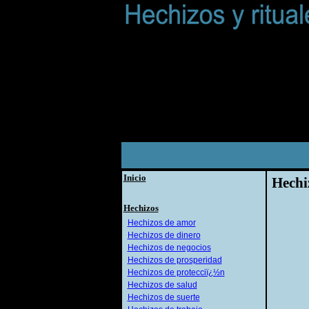
Inicio
Hechi
Hechizos
Hechizos de amor
Hechizos de dinero
Hechizos de negocios
Hechizos de prosperidad
Hechizos de protecciï¿½n
Hechizos de salud
Hechizos de suerte