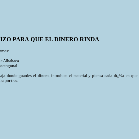
IZO PARA QUE EL DINERO RINDA
amos:
 de Albahaca
o octogonal
a donde guardes el dinero, introduce el material y piensa cada dï¿½a en que 
ra por tres.