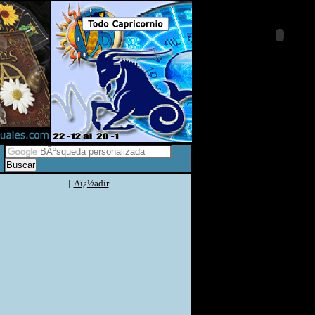
|
Aï¿½adir