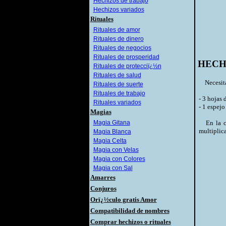
Hechizos de trabajo
Hechizos variados
Rituales
Rituales de amor
Rituales de dinero
Rituales de negocios
Rituales de prosperidad
HECH
Rituales de protecciï¿½n
Rituales de salud
Necesit
Rituales de suerte
Rituales de trabajo
- 3 hojas
Rituales variados
- 1 espej
Magias
Magia Gitana
En la caj
multiplica
Magia Blanca
Magia Celta
Magia con Velas
Magia con Colores
Magia con Sal
Amarres
Conjuros
Orï¿½culo gratis Amor
Compatibilidad de nombres
Comprar hechizos o rituales