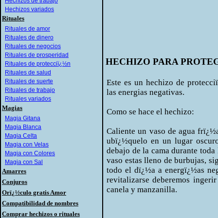
Hechizos de trabajo
Hechizos variados
Rituales
Rituales de amor
Rituales de dinero
Rituales de negocios
Rituales de prosperidad
HECHIZO PARA PROTEG
Rituales de protecciï¿½n
Rituales de salud
Rituales de suerte
Este es un hechizo de protecci
Rituales de trabajo
las energias negativas.
Rituales variados
Magias
Como se hace el hechizo:
Magia Gitana
Magia Blanca
Caliente un vaso de agua frï¿½
Magia Celta
ubï¿½quelo en un lugar oscuro
Magia con Velas
debajo de la cama durante toda l
Magia con Colores
vaso estas lleno de burbujas, si
Magia con Sal
todo el dï¿½a a energï¿½as neg
Amarres
revitalizarse deberemos ingeri
Conjuros
canela y manzanilla.
Orï¿½culo gratis Amor
Compatibilidad de nombres
Comprar hechizos o rituales