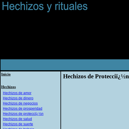
Inicio
Hechizos de Protecciï¿½n
Hechizos
Hechizos de amor
Hechizos de dinero
Hechizos de negocios
Hechizos de prosperidad
Hechizos de protecciï¿½n
Hechizos de salud
Hechizos de suerte