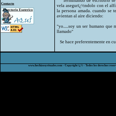
Terminando de escribirlo se l
Contacto
vela asegurï¿½ndolo con el alfil
Directorio Esoterico
la persona amada. cuando se te
avientan al aire diciendo:
"yo.....soy un ser humano que
llamado"
Se hace preferentemente en cua
www.hechizosyrituales.com - Copyright ï¿½ - Todos los derechos reser