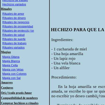
Hechizos de trabajo
Hechizos variados
Rituales
Rituales de amor
Rituales de dinero
Rituales de negocios
Rituales de prosperidad
HECHIZO PARA QUE LA 
Rituales de protecciï¿½n
Rituales de salud
Rituales de suerte
Ingredientes:
Rituales de trabajo
Rituales variados
- 1 cucharada de miel
Magias
- Una hoja amarilla
Magia Gitana
- Un lapiz rojo
Magia Blanca
- Una vela blanca
Magia Celta
- Un alfiler
Magia con Velas
Magia con Colores
Procedimiento:
Magia con Sal
Amarres
En la hoja amarilla se escri
Conjuros
amada, se escribe lo que se qu
Orï¿½culo gratis Amor
no escribir yo deseo cambiï¿½n
Compatibilidad de nombres
Comprar hechizos o rituales