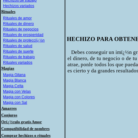
Hechizos de trabajo
Hechizos variados
Rituales
Rituales de amor
Rituales de dinero
Rituales de negocios
Rituales de prosperidad
HECHIZO PARA OBTENE
Rituales de protecciï¿½n
Rituales de salud
Rituales de suerte
Debes conseguir un imï¿½n gra
Rituales de trabajo
el dinero, de tu negocio o de tu
Rituales variados
atrae, ponle todos los que pueda
Magias
es cierto y da grandes resultados
Magia Gitana
Magia Blanca
Magia Celta
Magia con Velas
Magia con Colores
Magia con Sal
Amarres
Conjuros
Orï¿½culo gratis Amor
Compatibilidad de nombres
Comprar hechizos o rituales