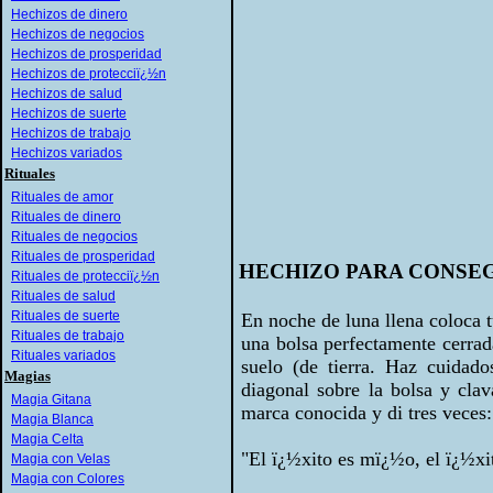
Hechizos de dinero
Hechizos de negocios
Hechizos de prosperidad
Hechizos de protecciï¿½n
Hechizos de salud
Hechizos de suerte
Hechizos de trabajo
Hechizos variados
Rituales
Rituales de amor
Rituales de dinero
Rituales de negocios
Rituales de prosperidad
HECHIZO PARA CONSEG
Rituales de protecciï¿½n
Rituales de salud
Rituales de suerte
En noche de luna llena coloca t
Rituales de trabajo
una bolsa perfectamente cerrada
Rituales variados
suelo (de tierra. Haz cuidado
Magias
diagonal sobre la bolsa y cla
Magia Gitana
marca conocida y di tres veces:
Magia Blanca
Magia Celta
"El ï¿½xito es mï¿½o, el ï¿½xi
Magia con Velas
Magia con Colores