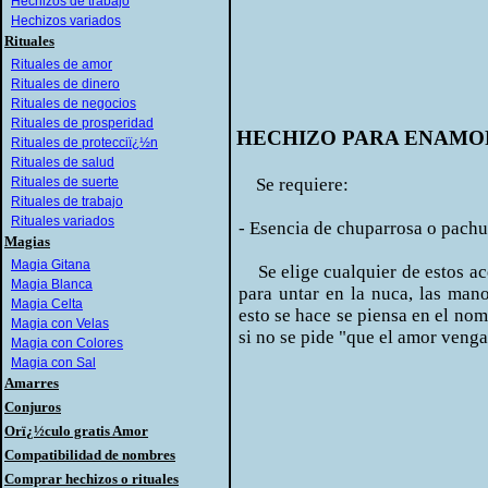
Hechizos de trabajo
Hechizos variados
Rituales
Rituales de amor
Rituales de dinero
Rituales de negocios
Rituales de prosperidad
HECHIZO PARA ENAMOR
Rituales de protecciï¿½n
Rituales de salud
Rituales de suerte
Se requiere:
Rituales de trabajo
Rituales variados
- Esencia de chuparrosa o pach
Magias
Magia Gitana
Se elige cualquier de estos ace
Magia Blanca
para untar en la nuca, las mano
Magia Celta
esto se hace se piensa en el nomb
Magia con Velas
si no se pide "que el amor venga
Magia con Colores
Magia con Sal
Amarres
Conjuros
Orï¿½culo gratis Amor
Compatibilidad de nombres
Comprar hechizos o rituales