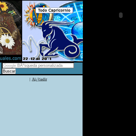
|
Aï¿½adir