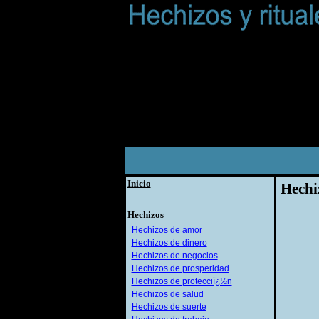
Inicio
Hechi
Hechizos
Hechizos de amor
Hechizos de dinero
Hechizos de negocios
Hechizos de prosperidad
Hechizos de protecciï¿½n
Hechizos de salud
Hechizos de suerte