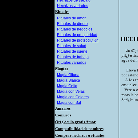
Hechizos de trabajo
Hechizos variados
Rituales
Rituales de amor
Rituales de dinero
Rituales de negocios
Rituales de prosperidad
HECH
Rituales de protecciï¿½n
Rituales de salud
Un dï¿½a 
Rituales de suerte
plï¿½stic
Rituales de trabajo
agua del 
Rituales variados
Magias
Lleva la 
Magia Gitana
por estar 
A los tre
Magia Blanca
envuelve l
Magia Celta
Vete a ot
Magia con Velas
rosas la b
Magia con Colores
Serï¿½ un
Magia con Sal
Amarres
Conjuros
Orï¿½culo gratis Amor
Compatibilidad de nombres
Comprar hechizos o rituales