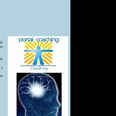
de
on
do
 y
as