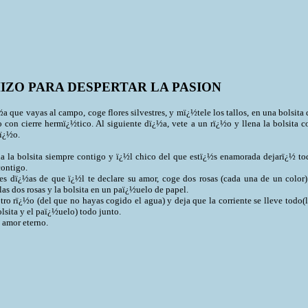
IZO PARA DESPERTAR LA PASION
que vayas al campo, coge flores silvestres, y mï¿½tele los tallos, en una bolsita 
o con cierre hermï¿½tico. Al siguiente dï¿½a, vete a un rï¿½o y llena la bolsita c
rï¿½o.
la bolsita siempre contigo y ï¿½l chico del que estï¿½s enamorada dejarï¿½ to
contigo.
s dï¿½as de que ï¿½l te declare su amor, coge dos rosas (cada una de un color)
as dos rosas y la bolsita en un paï¿½uelo de papel.
ro rï¿½o (del que no hayas cogido el agua) y deja que la corriente se lleve todo(l
olsita y el paï¿½uelo) todo junto.
 amor eterno.