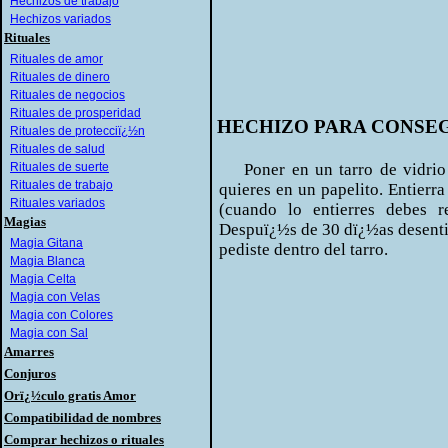
Hechizos de trabajo
Hechizos variados
Rituales
Rituales de amor
Rituales de dinero
Rituales de negocios
Rituales de prosperidad
HECHIZO PARA CONSEG
Rituales de protecciï¿½n
Rituales de salud
Rituales de suerte
Poner en un tarro de vidrio u
Rituales de trabajo
quieres en un papelito. Entierra
Rituales variados
(cuando lo entierres debes re
Magias
Despuï¿½s de 30 dï¿½as desentie
Magia Gitana
pediste dentro del tarro.
Magia Blanca
Magia Celta
Magia con Velas
Magia con Colores
Magia con Sal
Amarres
Conjuros
Orï¿½culo gratis Amor
Compatibilidad de nombres
Comprar hechizos o rituales