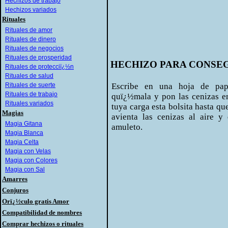
Hechizos de trabajo
Hechizos variados
Rituales
Rituales de amor
Rituales de dinero
Rituales de negocios
Rituales de prosperidad
HECHIZO PARA CONSE
Rituales de protecciï¿½n
Rituales de salud
Rituales de suerte
Escribe en una hoja de pap
Rituales de trabajo
quï¿½mala y pon las cenizas e
Rituales variados
tuya carga esta bolsita hasta q
Magias
avienta las cenizas al aire 
Magia Gitana
amuleto.
Magia Blanca
Magia Celta
Magia con Velas
Magia con Colores
Magia con Sal
Amarres
Conjuros
Orï¿½culo gratis Amor
Compatibilidad de nombres
Comprar hechizos o rituales