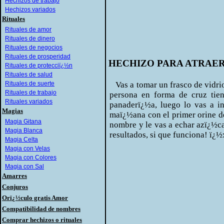
Hechizos de trabajo
Hechizos variados
Rituales
Rituales de amor
Rituales de dinero
Rituales de negocios
Rituales de prosperidad
HECHIZO PARA ATRAER
Rituales de protecciï¿½n
Rituales de salud
Rituales de suerte
Vas a tomar un frasco de vidrio 
Rituales de trabajo
persona en forma de cruz tien
Rituales variados
panaderï¿½a, luego lo vas a in
Magias
maï¿½ana con el primer orine de
Magia Gitana
nombre y le vas a echar azï¿½ca
Magia Blanca
resultados, si que funciona! ï¿½
Magia Celta
Magia con Velas
Magia con Colores
Magia con Sal
Amarres
Conjuros
Orï¿½culo gratis Amor
Compatibilidad de nombres
Comprar hechizos o rituales