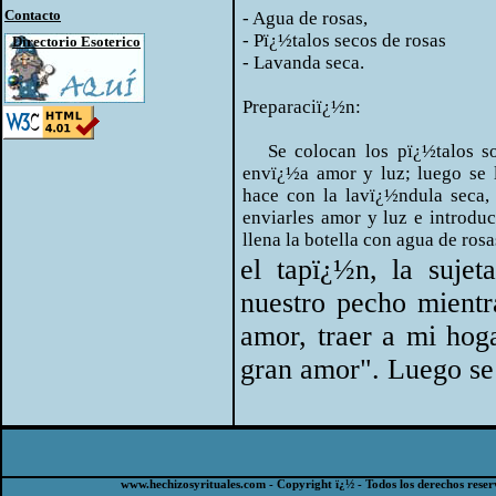
Contacto
- Agua de rosas,
- Pï¿½talos secos de rosas
Directorio Esoterico
- Lavanda seca.
Preparaciï¿½n:
Se colocan los pï¿½talos sob
envï¿½a amor y luz; luego se l
hace con la lavï¿½ndula seca,
enviarles amor y luz e introduc
llena la botella con agua de rosa
el tapï¿½n, la suje
nuestro pecho mientra
amor, traer a mi hog
gran amor". Luego se
www.hechizosyrituales.com - Copyright ï¿½ - Todos los derechos reser