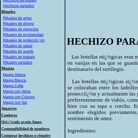
Hechizos de trabajo
Hechizos variados
Rituales
Rituales de amor
Rituales de dinero
Rituales de negocios
Rituales de prosperidad
HECHIZO PAR
Rituales de protecciï¿½n
Rituales de salud
Rituales de suerte
Las botellas mï¿½gicas eran m
Rituales de trabajo
en vasijas en las que se guard
Rituales variados
Magias
destinatario del sortilegio.
Magia Gitana
Magia Blanca
Las botellas mï¿½gicas aï¿½n s
Magia Celta
se colocaban entre los ladril
Magia con Velas
protecciï¿½n y actualmente las 
Magia con Colores
preferentemente de vidrio, como
Magia con Sal
bien con su tapa o corcho. Es
Amarres
nombre elegidos previamente,
Conjuros
sentimiento de amor.
Orï¿½culo gratis Amor
Compatibilidad de nombres
Ingredientes:
Comprar hechizos o rituales