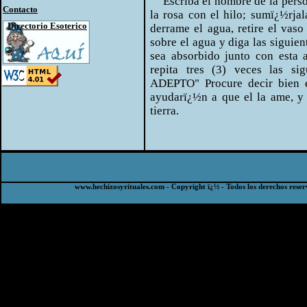
Escriba el nombre de la perso
Contacto
la rosa con el hilo; sumï¿½rja
Directorio Esoterico
derrame el agua, retire el vaso
sobre el agua y diga las siguien
sea absorbido junto con esta 
repita tres (3) veces las s
ADEPTO" Procure decir bien e
ayudarï¿½n a que el la ame, y
tierra.
www.hechizosyrituales.com - Copyright ï¿½ - Todos los derechos reser