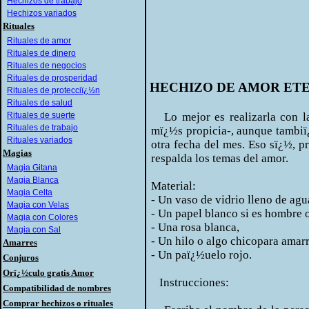
Hechizos de trabajo
Hechizos variados
Rituales
Rituales de amor
Rituales de dinero
Rituales de negocios
Rituales de prosperidad
HECHIZO DE AMOR ET
Rituales de protecciï¿½n
Rituales de salud
Rituales de suerte
Lo mejor es realizarla con la
Rituales de trabajo
mï¿½s propicia-, aunque tambiï
Rituales variados
otra fecha del mes. Eso sï¿½, p
Magias
respalda los temas del amor.
Magia Gitana
Magia Blanca
Material:
Magia Celta
- Un vaso de vidrio lleno de agu
Magia con Velas
- Un papel blanco si es hombre o
Magia con Colores
- Una rosa blanca,
Magia con Sal
- Un hilo o algo chicopara amarra
Amarres
- Un paï¿½uelo rojo.
Conjuros
Orï¿½culo gratis Amor
Instrucciones:
Compatibilidad de nombres
Comprar hechizos o rituales