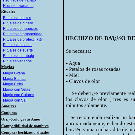
Hechizos de trabajo
Hechizos variados
Rituales
Rituales de amor
Rituales de dinero
Rituales de negocios
Rituales de prosperidad
HECHIZO DE BAï¿½O D
Rituales de protecciï¿½n
Rituales de salud
Rituales de suerte
Se necesita:
Rituales de trabajo
Rituales variados
- Agua
Magias
- Petalos de rosas rosadas
Magia Gitana
- Miel
Magia Blanca
- Clavos de olor
Magia Celta
Magia con Velas
Se deberï¿½ previamente reali
Magia con Colores
los clavos de olor ( tres es s
Magia con Sal
minutos solamente.
Amarres
Conjuros
Se recomienda realizar un baï
Orï¿½culo gratis Amor
aproximadamente, echando esta 
Compatibilidad de nombres
baï¿½o y una cucharadita de mie
Comprar hechizos o rituales