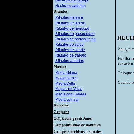
Hechizos de trabajo
Hechizos variados
Rituales
Rituales de amor
Rituales de dinero
Rituales de negocios
Rituales de prosperidad
HECH
Rituales de protecciï¿½n
Rituales de salud
Aquï¿½ te
Rituales de suerte
Rituales de trabajo
Escriba e
Rituales variados
envuelva 
Magias
Magia Gitana
Coloque e
Magia Blanca
Cuando se 
Magia Celta
Magia con Velas
Magia con Colores
Magia con Sal
Amarres
Conjuros
Orï¿½culo gratis Amor
Compatibilidad de nombres
Comprar hechizos o rituales