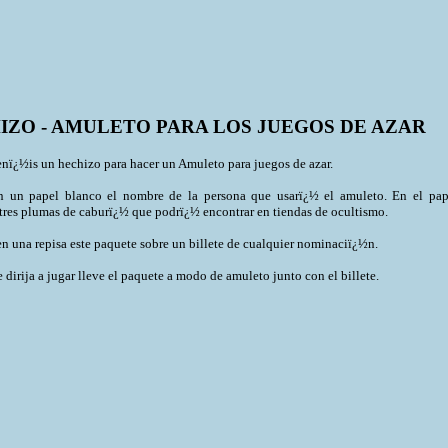
IZO - AMULETO PARA LOS JUEGOS DE AZAR
nï¿½is un hechizo para hacer un Amuleto para juegos de azar.
n un papel blanco el nombre de la persona que usarï¿½ el amuleto. En el pap
tres plumas de caburï¿½ que podrï¿½ encontrar en tiendas de ocultismo.
n una repisa este paquete sobre un billete de cualquier nominaciï¿½n.
dirija a jugar lleve el paquete a modo de amuleto junto con el billete.