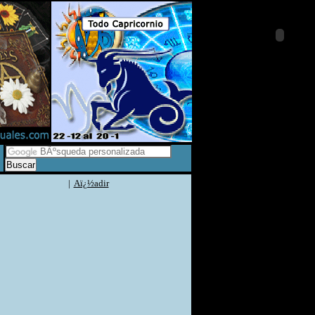
|
Aï¿½adir