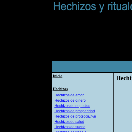
Inicio
Hechi
Hechizos
Hechizos de amor
Hechizos de dinero
Hechizos de negocios
Hechizos de prosperidad
Hechizos de protecciï¿½n
Hechizos de salud
Hechizos de suerte