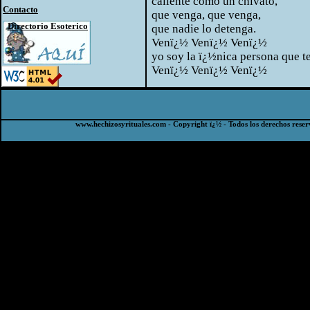
caliente como un chivato,
Contacto
que venga, que venga,
Directorio Esoterico
que nadie lo detenga.
Venï¿½ Venï¿½ Venï¿½
yo soy la ï¿½nica persona que t
Venï¿½ Venï¿½ Venï¿½
www.hechizosyrituales.com - Copyright ï¿½ - Todos los derechos reser