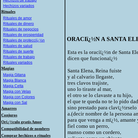
Hechizos de trabajo
Hechizos variados
Rituales
Rituales de amor
Rituales de dinero
Rituales de negocios
Rituales de prosperidad
ORACIï¿½N A SANTA EL
Rituales de protecciï¿½n
Rituales de salud
Rituales de suerte
Esta es la oraciï¿½n de Santa El
Rituales de trabajo
dicen que funcionaï¿½
Rituales variados
Magias
Santa Elena, Reina fuiste
Magia Gitana
y al calvario llegaste,
Magia Blanca
tres clavos trajiste,
Magia Celta
uno lo tiraste al mar,
Magia con Velas
el otro se lo clavaste a tu hijo,
Magia con Colores
el que te queda no te lo pido da
Magia con Sal
sino prestado para clavï¿½rselo
Amarres
a.(decir nombre de la persona 
Conjuros
para que venga a mï¿½, amante 
Orï¿½culo gratis Amor
fiel como un perro,
Compatibilidad de nombres
manso como un cordero,
Comprar hechizos o rituales