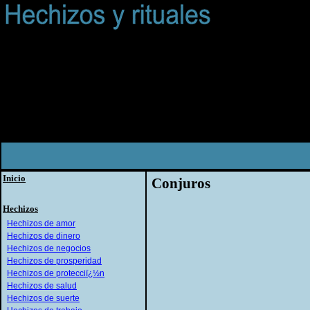
Inicio
Conjuros
Hechizos
Hechizos de amor
Hechizos de dinero
Hechizos de negocios
Hechizos de prosperidad
Hechizos de protecciï¿½n
Hechizos de salud
Hechizos de suerte