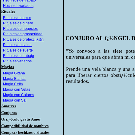
Hechizos de trabajo
Hechizos variados
Rituales
Rituales de amor
Rituales de dinero
Rituales de negocios
Rituales de prosperidad
CONJURO AL ï¿½NGEL 
Rituales de protecciï¿½n
Rituales de salud
Rituales de suerte
"Yo convoco a las siete pot
Rituales de trabajo
universales para que abran mi c
Rituales variados
Magias
Prende una vela blanca y una a
Magia Gitana
para liberar ciertos obstï¿½c
Magia Blanca
resultados.
Magia Celta
Magia con Velas
Magia con Colores
Magia con Sal
Amarres
Conjuros
Orï¿½culo gratis Amor
Compatibilidad de nombres
Comprar hechizos o rituales