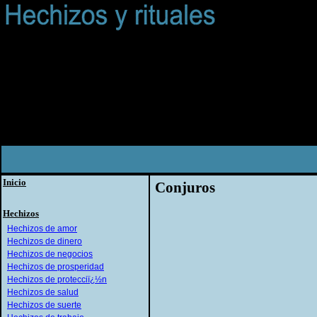
Inicio
Conjuros
Hechizos
Hechizos de amor
Hechizos de dinero
Hechizos de negocios
Hechizos de prosperidad
Hechizos de protecciï¿½n
Hechizos de salud
Hechizos de suerte